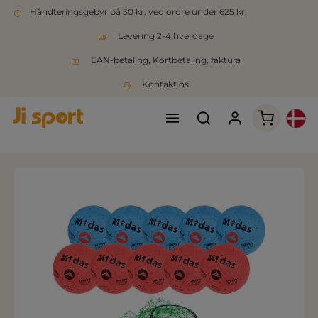
Håndteringsgebyr på 30 kr. ved ordre under 625 kr.
Levering 2-4 hverdage
EAN-betaling, Kortbetaling, faktura
Kontakt os
Indkøbsk
Spring over billedgalleri