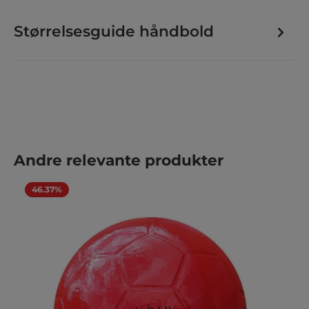
Størrelsesguide håndbold
Spring produktgalleriet over
Andre relevante produkter
46.37%