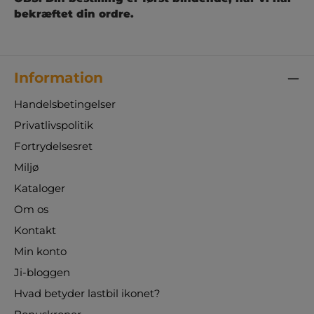
kvalitet, sikkerhed og holdbarhed er COG Grip
bekræftet din ordre.
skumhåndbold det oplagte valg for både
institutioner og foreninger, der ønsker det
bedste udstyr til børnehåndbold og
totalhåndbold.Leveres i assorterede farver.
Information
Handelsbetingelser
Privatlivspolitik
Fortrydelsesret
Miljø
Kataloger
Om os
Kontakt
Min konto
Ji-bloggen
Hvad betyder lastbil ikonet?