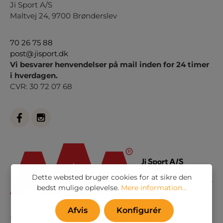
Ji Sport A/S
Maltvej 24, 9700 Brønderslev
70 26 75 88
post@jisport.dk
Vi besvarer henvendelser på mail inden for 24 timer
i hverdagen.
CVR: 30 72 07 68
Dette websted bruger cookies for at sikre den
bedst mulige oplevelse.
Mere information...
Afvis
Konfigurér
Eller via vores
kontaktformular
. Vi besvarer alle