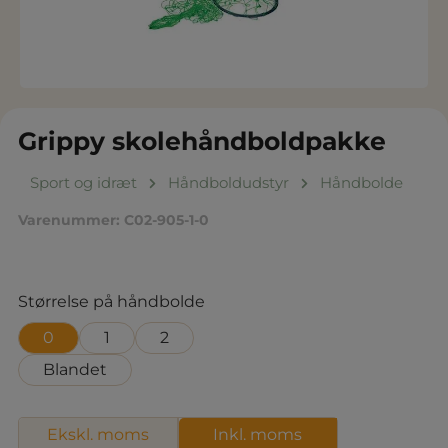
Grippy skolehåndboldpakke
Sport og idræt
Håndboldudstyr
Håndbolde
Varenummer:
C02-905-1-0
Vælg
Størrelse på håndbolde
0
1
2
Blandet
Ekskl. moms
Inkl. moms