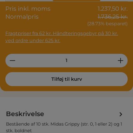
Pris inkl. moms
1.237,50 kr.
Normalpris
1.736,25 kr.
(28.73% besparet)
Fragtpriser fra 62 kr. Håndteringsgebyr på 30 kr.
ved ordre under 625 kr.
Product Quantity: Enter the desired am
Tilføj til kurv
Beskrivelse
Bestående af 10 stk. Midas Grippy (str. 0, 1 eller 2) og 1
stk. boldnet