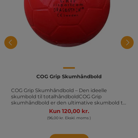
COG Grip Skumhåndbold
COG Grip Skumhåndbold – Den ideelle
skumbold til totalhåndboldCOG Grip
skumhåndbold er den ultimative skumbold til
børnehåndbold, specielt velegnet til
Kun 120,00 kr.
konceptet totalhåndbold, som fokuserer på at
(96,00 kr. Ekskl. moms )
introducere håndbold til de yngste spillere.
Bolden har en diameter på 15 cm og vejer 140
g, hvilket gør den let og håndterbar for børn.