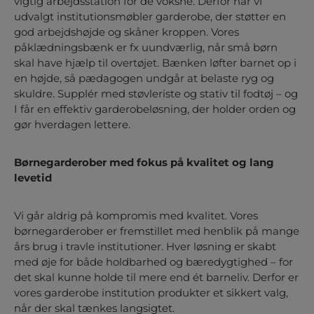
vigtig arbejdsstation for de voksne. Derfor har vi
udvalgt institutionsmøbler garderobe, der støtter en
god arbejdshøjde og skåner kroppen. Vores
påklædningsbænk er fx uundværlig, når små børn
skal have hjælp til overtøjet. Bænken løfter barnet op i
en højde, så pædagogen undgår at belaste ryg og
skuldre. Supplér med støvleriste og stativ til fodtøj – og
I får en effektiv garderobeløsning, der holder orden og
gør hverdagen lettere.
Børnegarderober med fokus på kvalitet og lang
levetid
Vi går aldrig på kompromis med kvalitet. Vores
børnegarderober er fremstillet med henblik på mange
års brug i travle institutioner. Hver løsning er skabt
med øje for både holdbarhed og bæredygtighed – for
det skal kunne holde til mere end ét barneliv. Derfor er
vores garderobe institution produkter et sikkert valg,
når der skal tænkes langsigtet.