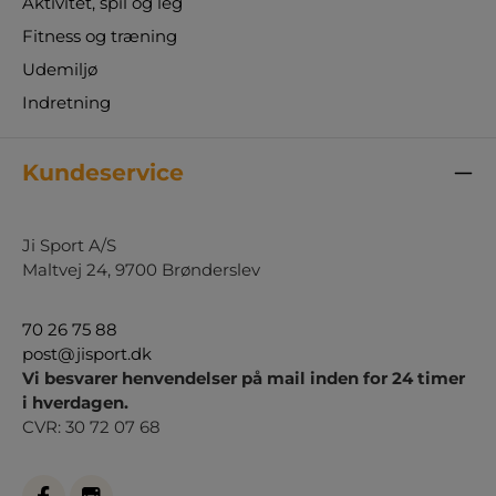
Aktivitet, spil og leg
Fitness og træning
Udemiljø
Indretning
Kundeservice
Ji Sport A/S
Maltvej 24, 9700 Brønderslev
70 26 75 88
post@jisport.dk
Vi besvarer henvendelser på mail inden for 24 timer
i hverdagen.
CVR: 30 72 07 68