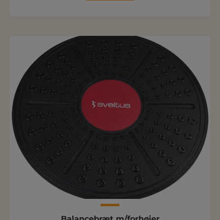
Balancebræt m/forhøjer