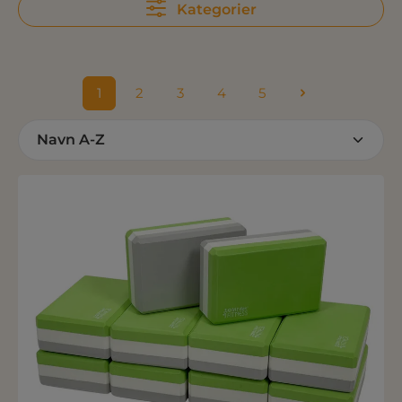
Kategorier
1
2
3
4
5
Side
Side
Side
Side
Side