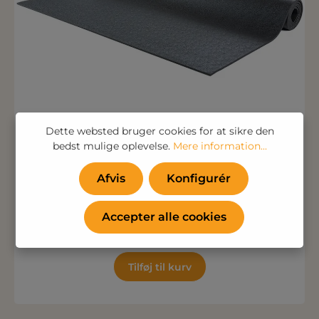
Dette websted bruger cookies for at sikre den
bedst mulige oplevelse.
Mere information...
Beskyttelsesmåtte 160 cm
Afvis
Konfigurér
Kun 286,25 kr.
(229,00 kr. Ekskl. moms )
Accepter alle cookies
Tilføj til kurv