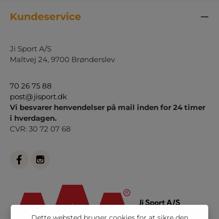
Kundeservice
Ji Sport A/S
Maltvej 24, 9700 Brønderslev
70 26 75 88
post@jisport.dk
Vi besvarer henvendelser på mail inden for 24 timer
i hverdagen.
CVR: 30 72 07 68
Dette websted bruger cookies for at sikre den