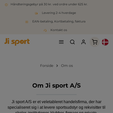
Håndteringsgebyr på 30 kr. ved ordre under 625 kr.
Levering 2-4 hverdage
EAN-betaling, Kortbetaling, faktura
Kontakt os
Indkøbsk
Forside
Om os
Om Ji sport A/S
Ji sport A/S er et veletableret handelsfirma, der har
specialiseret sig i at levere sportsudstyr og rekvisitter til
skoler, institutioner, klubber, firmaer og private.