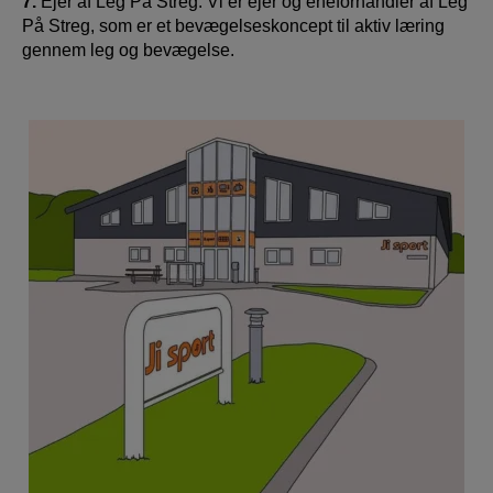
7.
Ejer af Leg På Streg: Vi er ejer og eneforhandler af Leg
På Streg, som er et bevægelseskoncept til aktiv læring
gennem leg og bevægelse.