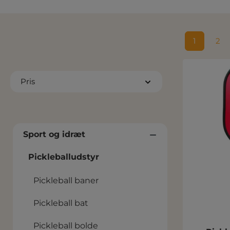
1
2
Side
Sid
Pris
Sport og idræt
Pickleballudstyr
Pickleball baner
Pickleball bat
Pickleball bolde