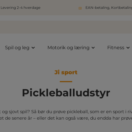
Levering 2-4 hverdage
EAN-betaling, Kortbetaling
Spil og leg
Motorik og læring
Fitness
Ji sport
Pickleballudstyr
t og sjovt spil? Så bør du prøve pickleball, som er en sport i 
t de senere år – eller det kan også være, du endda har prøvet