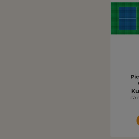
Pic
Ku
(69.