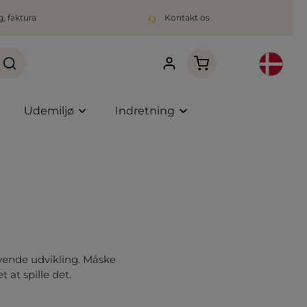
, faktura
Kontakt os
Indkøbskurven indeho
Udemiljø
Indretning
rivende udvikling. Måske
 at spille det.