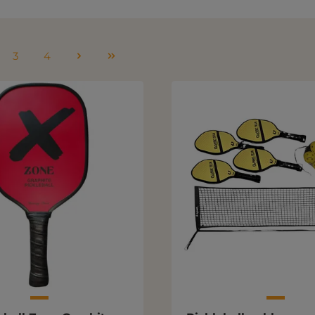
3
4
e
Side
Side