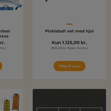
arbon
Pickleball net med hjul
ksus
kr.
Kun 1.125,00 kr.
oms )
(900,00 kr. Ekskl. moms )
Tilføj til kurv