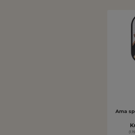
Ama spo
K
(1.