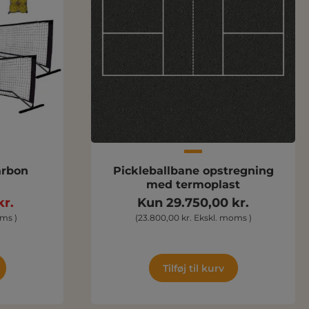
arbon
Pickleballbane opstregning
med termoplast
kr.
Kun 29.750,00 kr.
oms )
(23.800,00 kr. Ekskl. moms )
Tilføj til kurv