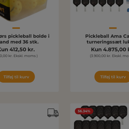
rs pickleball bolde i
Pickleball Ama C
and med 36 stk.
turneringssæt lu
Kun 412,50 kr.
Kun 4.875,00 
0,00 kr. Ekskl. moms )
(3.900,00 kr. Ekskl. m
Tilføj til kurv
Tilføj til kurv
56.34%