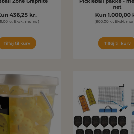
eball Zone Graphite
Pickleball pakke - m
net
un 436,25 kr.
Kun 1.000,00 k
9,00 kr. Ekskl. moms )
(800,00 kr. Ekskl. mo
Tilføj til kurv
Tilføj til kurv