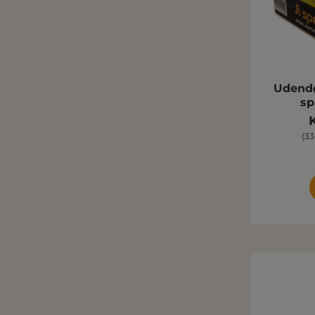
Udendø
sp
(33