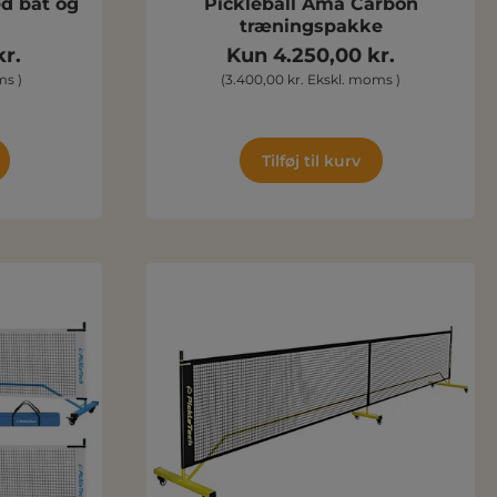
ed bat og
Pickleball Ama Carbon
træningspakke
r.
Kun 4.250,00 kr.
ms )
(3.400,00 kr. Ekskl. moms )
Tilføj til kurv