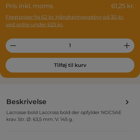
Pris inkl. moms
61,25 kr.
Fragtpriser fra 62 kr. Håndteringsgebyr på 30 kr.
ved ordre under 625 kr.
Product Quantity: Enter the desired am
Tilføj til kurv
Beskrivelse
Lacrosse bold Laccross bold der opfylder NOCSAE
krav. Str. Ø: 63,5 mm. V: 145 g.