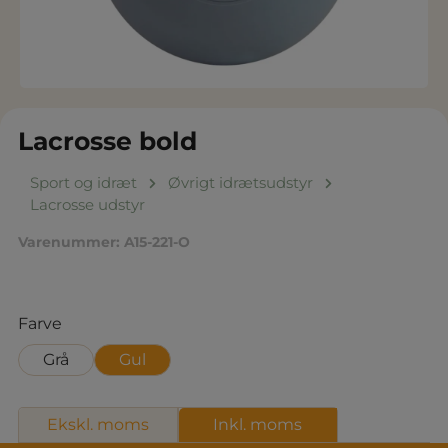
Lacrosse bold
Sport og idræt
Øvrigt idrætsudstyr
Lacrosse udstyr
Varenummer:
A15-221-O
Vælg
Farve
Grå
Gul
Ekskl. moms
Inkl. moms