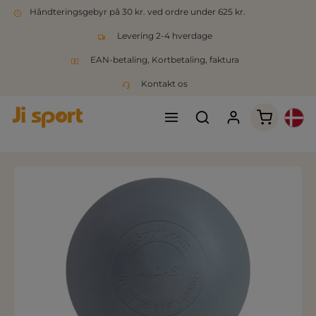
Håndteringsgebyr på 30 kr. ved ordre under 625 kr.
Levering 2-4 hverdage
EAN-betaling, Kortbetaling, faktura
Kontakt os
Indkøbsk
Spring over billedgalleri