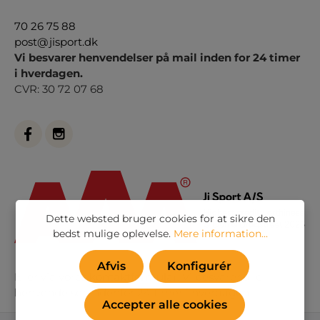
70 26 75 88
post@jisport.dk
Vi besvarer henvendelser på mail inden for 24 timer
i hverdagen.
CVR: 30 72 07 68
Dette websted bruger cookies for at sikre den
bedst mulige oplevelse.
Mere information...
Afvis
Konfigurér
Eller via vores
kontaktformular
. Vi besvarer alle
henvendelser indenfor 24 timer i hverdagen
Accepter alle cookies