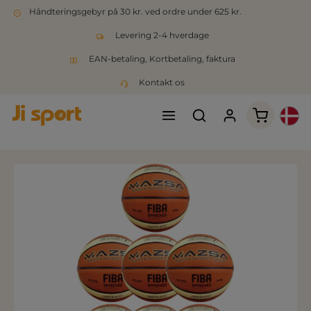
Håndteringsgebyr på 30 kr. ved ordre under 625 kr.
Levering 2-4 hverdage
EAN-betaling, Kortbetaling, faktura
Kontakt os
Indkøbsk
Spring over billedgalleri