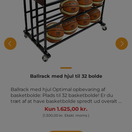
Ballrack med hjul til 32 bolde
Ballrack med hjul Optimal opbevaring af
basketbolde: Plads til 32 basketbolde! Er du
træt af at have basketbolde spredt ud overalt i
dit træningslokale eller opbevaringsrum?
Kun 1.625,00 kr.
Vores ballrack er den ideelle løsning til at
(1.300,00 kr. Ekskl. moms )
organisere og opbevare dine basketbolde på
en praktisk og pladsbesparende måde.
Funktioner og fordele: Plads til 32 basketbolde: