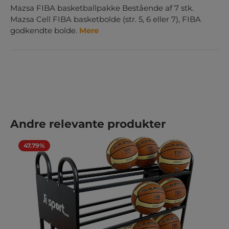
Mazsa FIBA basketballpakke Bestående af 7 stk.
Mazsa Cell FIBA basketbolde (str. 5, 6 eller 7), FIBA
godkendte bolde.
Mere
Spring produktgalleriet over
Andre relevante produkter
47.79%