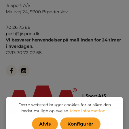
Ji Sport A/S
Maltvej 24, 9700 Brønderslev
70 26 75 88
post@jisport.dk
Vi besvarer henvendelser på mail inden for 24 timer
i hverdagen.
CVR: 30 72 07 68
Dette websted bruger cookies for at sikre den
bedst mulige oplevelse.
Mere information...
Afvis
Konfigurér
Eller via vores
kontaktformular
. Vi besvarer alle