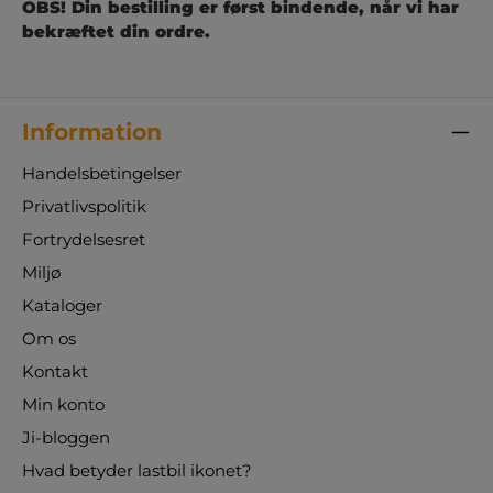
OBS! Din bestilling er først bindende, når vi har
Besparelse af plads: Med ballrackens vertikale
design kan du udnytte rummet optimalt og
bekræftet din ordre.
frigøre gulvplads til andre aktiviteter. Let
adgang: Med alle boldene samlet på ét sted, er
det nemt at få adgang til dem, når du har brug
for dem, hvilket effektiviserer træningen.. Øget
Information
holdbarhed: Ved at opbevare boldene korrekt
kan du forlænge deres levetid og spare penge
Handelsbetingelser
på udskiftning. Invester i vores ballrack i dag
Privatlivspolitik
og oplev fordelene ved optimal
boldopbevaring. Uanset om du er en skole, en
Fortrydelsesret
sportsklub eller en basketballklub, vil vores
Miljø
ballrack hjælpe dig med at organisere dit
udstyr og skabe et mere effektivt
Kataloger
træningsmiljø. Størrelse: Ballracken måler: 112
Om os
cm x 102 cm x 59cm Hjul størrelse: 75mm Ved
bestillingen tilkommer der et ekstra
Kontakt
fragtgebyr
Min konto
Ji-bloggen
Hvad betyder lastbil ikonet?