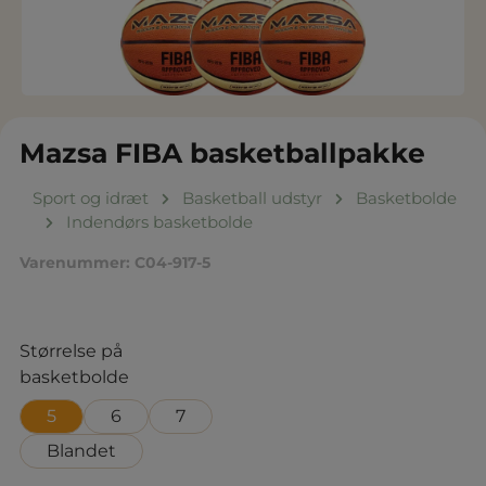
Mazsa FIBA basketballpakke
Sport og idræt
Basketball udstyr
Basketbolde
Indendørs basketbolde
Varenummer:
C04-917-5
Vælg
Størrelse på
basketbolde
5
6
7
Blandet