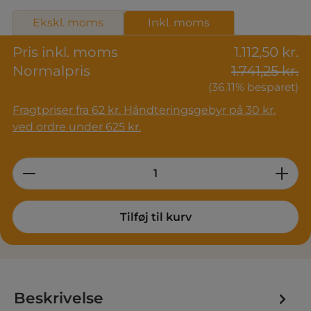
Ekskl. moms
Inkl. moms
Pris inkl. moms
1.112,50 kr.
Normalpris
1.741,25 kr.
(36.11% besparet)
Fragtpriser fra 62 kr. Håndteringsgebyr på 30 kr.
ved ordre under 625 kr.
Product Quantity: Enter the desired am
Tilføj til kurv
Beskrivelse