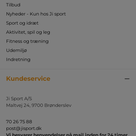
Tilbud
Nyheder - Kun hos Ji sport
Sport og idræt
Aktivitet, spil og leg
Fitness og træning
Udemiljø
Indretning
Kundeservice
Ji Sport A/S
Maltvej 24, 9700 Brønderslev
70 26 75 88
post@jisport.dk
Vi besvarer henvendelser på mail inden for 24 timer