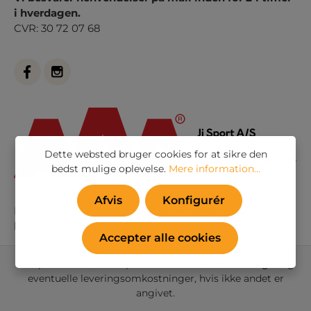
i hverdagen.
CVR: 30 72 07 68
Dette websted bruger cookies for at sikre den
bedst mulige oplevelse.
Mere information...
Afvis
Konfigurér
Eller via vores
kontaktformular
. Vi besvarer alle
henvendelser indenfor 24 timer i hverdagen
Accepter alle cookies
Alle priser inkl. moms plus
forsendelsesomkostninger
og
eventuelle leveringsomkostninger, hvis ikke andet er
angivet.