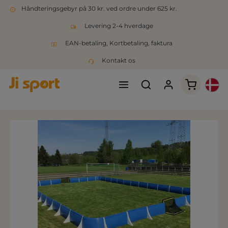
Håndteringsgebyr på 30 kr. ved ordre under 625 kr.
Levering 2-4 hverdage
EAN-betaling, Kortbetaling, faktura
Kontakt os
Indkøbsk
Spring over billedgalleri