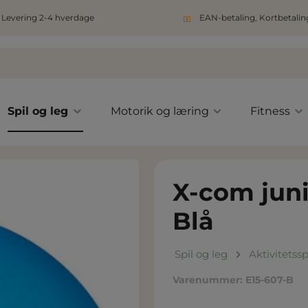
Levering 2-4 hverdage
EAN-betaling, Kortbetaling
Spil og leg
Motorik og læring
Fitness
X-com juni
Blå
Spil og leg
Aktivitetssp
Varenummer:
E15-607-B