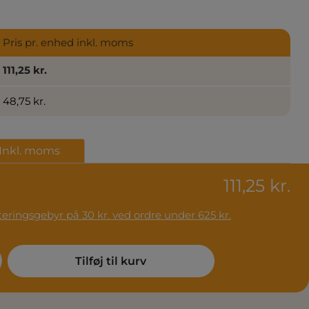
Pris pr. enhed inkl. moms
111,25 kr.
48,75 kr.
Inkl. moms
111,25 kr.
ser fra 62 kr. Håndteringsgebyr på 30 kr. ved ordre under 625 kr.
: Enter the desired amount or use the
Tilføj til kurv