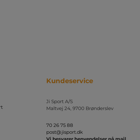
Kundeservice
Ji Sport A/S
rt
Maltvej 24, 9700 Brønderslev
70 26 75 88
post@jisport.dk
Vi besvarer henvendelser på mail