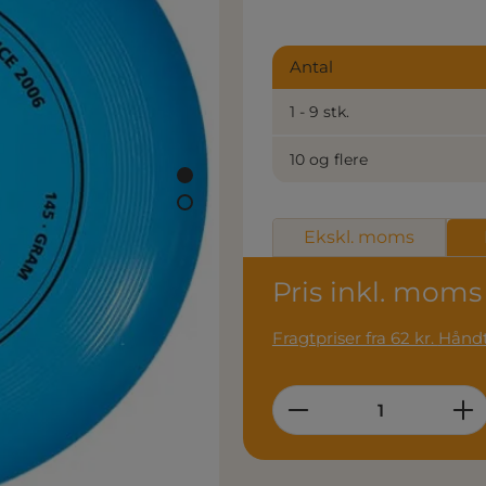
Antal
1 - 9 stk.
10 og flere
Ekskl. moms
Pris inkl. moms
Fragtpri
Product Quantity