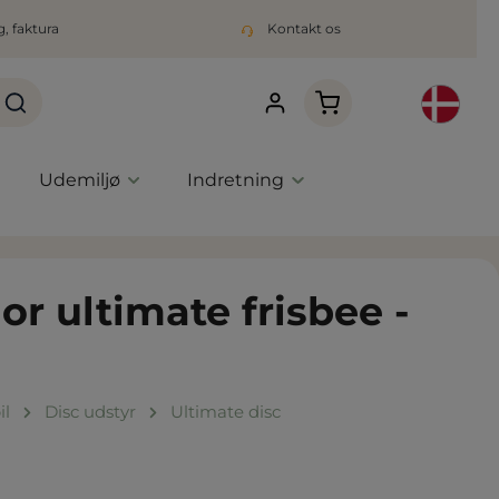
, faktura
Kontakt os
Indkøbskurven indeho
Udemiljø
Indretning
or ultimate frisbee -
il
Disc udstyr
Ultimate disc