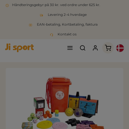
Håndteringsgebyr på 30 kr. ved ordre under 625 kr.
Levering 2-4 hverdage
EAN-betaling, Kortbetaling, faktura
Kontakt os
Indkøbsk
Spring over billedgalleri