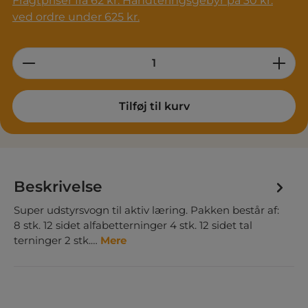
Fragtpriser fra 62 kr. Håndteringsgebyr på 30 kr.
ved ordre under 625 kr.
Product Quantity: Enter the desired am
Tilføj til kurv
Beskrivelse
Super udstyrsvogn til aktiv læring. Pakken består af:
8 stk. 12 sidet alfabetterninger 4 stk. 12 sidet tal
terninger 2 stk.…
Mere