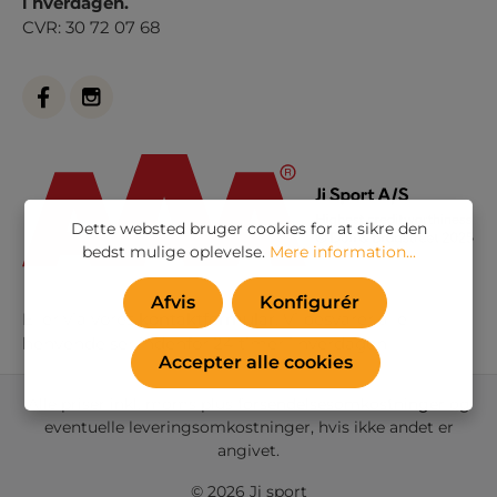
i hverdagen.
CVR: 30 72 07 68
Dette websted bruger cookies for at sikre den
bedst mulige oplevelse.
Mere information...
Afvis
Konfigurér
Eller via vores
kontaktformular
. Vi besvarer alle
henvendelser indenfor 24 timer i hverdagen
Accepter alle cookies
Alle priser inkl. moms plus
forsendelsesomkostninger
og
eventuelle leveringsomkostninger, hvis ikke andet er
angivet.
© 2026 Ji sport