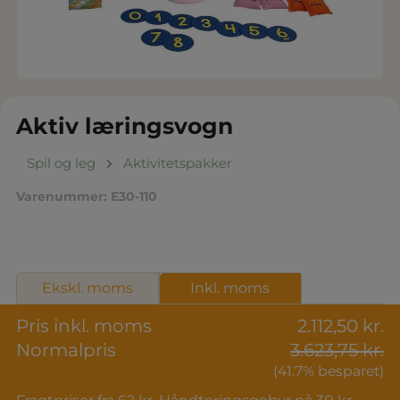
Aktiv læringsvogn
Spil og leg
Aktivitetspakker
Varenummer:
E30-110
Ekskl. moms
Inkl. moms
Pris inkl. moms
2.112,50 kr.
Normalpris
3.623,75 kr.
(41.7% besparet)