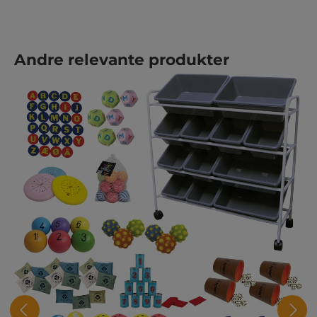
Spring produktgalleriet over
Andre relevante produkter