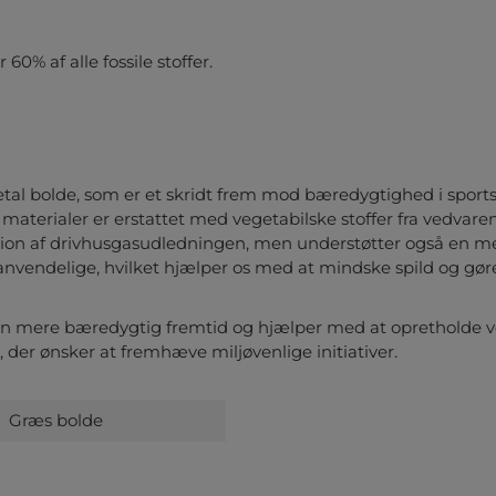
0% af alle fossile stoffer.
egetal bolde, som er et skridt frem mod bæredygtighed i sport
e materialer er erstattet med vegetabilske stoffer fra vedvare
on af drivhusgasudledningen, men understøtter også en mere
nvendelige, hvilket hjælper os med at mindske spild og gør
en mere bæredygtig fremtid og hjælper med at opretholde vor
r, der ønsker at fremhæve miljøvenlige initiativer.
Græs bolde