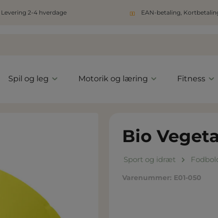
Levering 2-4 hverdage
EAN-betaling, Kortbetaling
Spil og leg
Motorik og læring
Fitness
Bio Vegeta
Sport og idræt
Fodbol
Varenummer:
E01-050