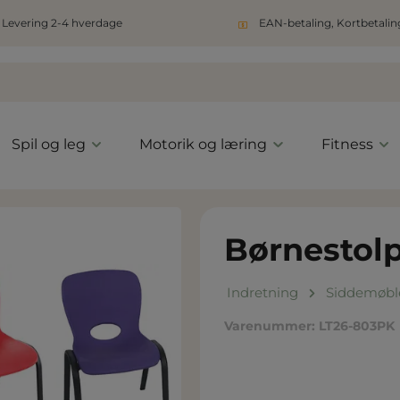
Levering 2-4 hverdage
EAN-betaling, Kortbetaling
Spil og leg
Motorik og læring
Fitness
Børnestol
Indretning
Siddemøbl
Varenummer:
LT26-803PK