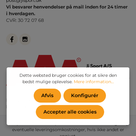
post@jisport.dk
Vi besvarer henvendelser på mail inden for 24 timer
i hverdagen.
CVR: 30 72 07 68
Dette websted bruger cookies for at sikre den
bedst mulige oplevelse.
Mere information...
Afvis
Konfigurér
Eller via vores
kontaktformular
. Vi besvarer alle
henvendelser indenfor 24 timer i hverdagen
Accepter alle cookies
Alle priser inkl. moms plus
forsendelsesomkostninger
og
eventuelle leveringsomkostninger, hvis ikke andet er