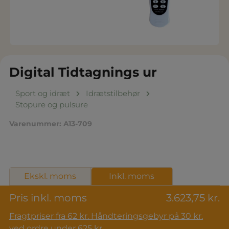
Digital Tidtagnings ur
Sport og idræt
Idrætstilbehør
Stopure og pulsure
Varenummer:
A13-709
Ekskl. moms
Inkl. moms
Pris inkl. moms
3.623,75 kr.
Fragtpriser fra 62 kr. Håndteringsgebyr på 30 kr.
ved ordre under 625 kr.