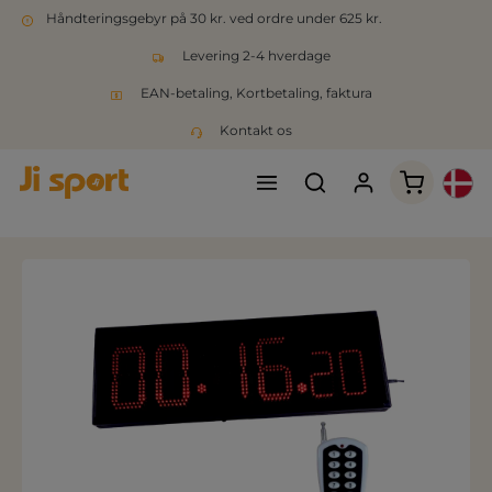
Håndteringsgebyr på 30 kr. ved ordre under 625 kr.
Levering 2-4 hverdage
EAN-betaling, Kortbetaling, faktura
Kontakt os
Indkøbsk
Spring over billedgalleri