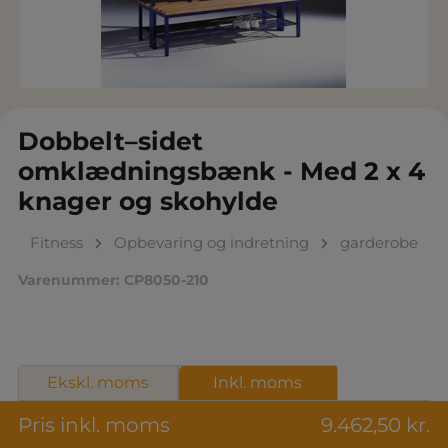
Dobbelt–sidet
omklædningsbænk - Med 2 x 4
knager og skohylde
Fitness
Opbevaring og indretning
garderobe
Varenummer:
CP8050-210
Ekskl. moms
Inkl. moms
Pris inkl. moms
9.462,50 kr.