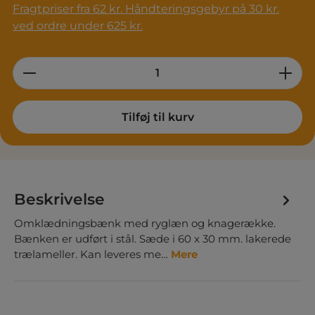
Fragtpriser fra 62 kr. Håndteringsgebyr på 30 kr.
ved ordre under 625 kr.
Product Quantity: Enter the desired am
Tilføj til kurv
Beskrivelse
Omklædningsbænk med ryglæn og knagerække.
Bænken er udført i stål. Sæde i 60 x 30 mm. lakerede
trælameller. Kan leveres me…
Mere