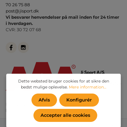
70 26 75 88
post@jisport.dk
Vi besvarer henvendelser på mail inden for 24 timer
i hverdagen.
CVR: 30 72 07 68
Dette websted bruger cookies for at sikre den
bedst mulige oplevelse.
Mere information...
Afvis
Konfigurér
Eller via vores
kontaktformular
. Vi besvarer alle
henvendelser indenfor 24 timer i hverdagen
Accepter alle cookies
Alle priser inkl. moms plus
forsendelsesomkostninger
og