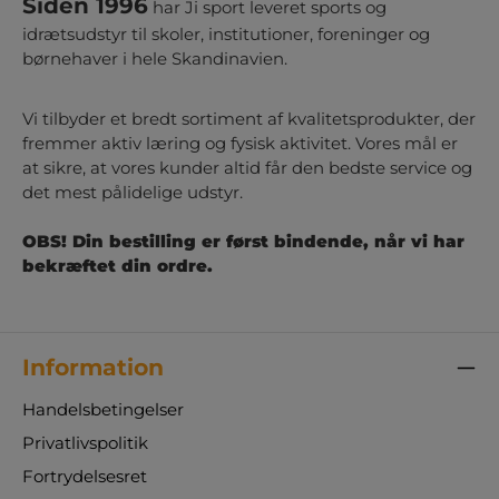
Siden 1996
har Ji sport leveret sports og
leveres i 4 dele og kan samles på 1-2 timer af 2-
idrætsudstyr til skoler, institutioner, foreninger og
3 personer.Alsidigt brug: Perfekt til skoler,
børnehaver i hele Skandinavien.
fritidsklubber og andre udendørs
fællesarealer.Bemærk: På grund af bordets
størrelse og vægt tilkommer der et ekstra
Vi tilbyder et bredt sortiment af kvalitetsprodukter, der
fragtgebyr. Et udendørs bordtennisbord giver
fremmer aktiv læring og fysisk aktivitet. Vores mål er
timevis af sjov og aktivitet, men spillet bliver
at sikre, at vores kunder altid får den bedste service og
først helt optimalt med det rette udstyr. Find
det mest pålidelige udstyr.
de bedste bordtennisbat, bolde og et holdbart
net, så I kan komme i gang med det samme.
OBS! Din bestilling er først bindende, når vi har
bekræftet din ordre.
Information
Handelsbetingelser
Privatlivspolitik
Fortrydelsesret