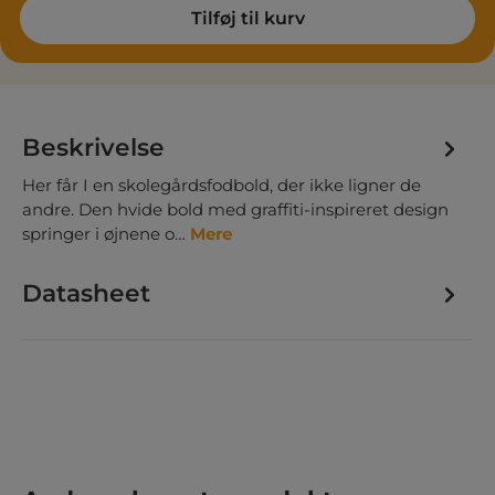
Tilføj til kurv
Beskrivelse
Her får I en skolegårdsfodbold, der ikke ligner de
andre. Den hvide bold med graffiti-inspireret design
springer i øjnene o…
Mere
Datasheet
Spring produktgalleriet over