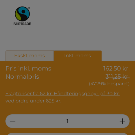
Ekskl. moms
Inkl. moms
Pris inkl. moms
162,50 kr.
Normalpris
311,25 kr.
(47.79% besparet)
Fragtpriser fra 62 kr. Håndteringsgebyr på 30 kr.
ved ordre under 625 kr.
Product Quantity: Enter the desired am