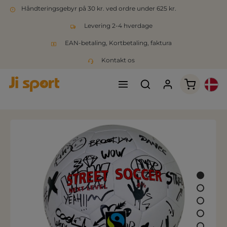
Håndteringsgebyr på 30 kr. ved ordre under 625 kr.
Levering 2-4 hverdage
EAN-betaling, Kortbetaling, faktura
Kontakt os
Indkøbsk
Spring over billedgalleri