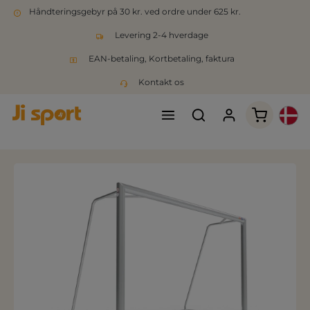
Håndteringsgebyr på 30 kr. ved ordre under 625 kr.
Levering 2-4 hverdage
EAN-betaling, Kortbetaling, faktura
Kontakt os
Indkøbsk
Spring over billedgalleri