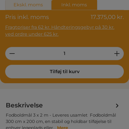
Ekskl. moms
Inkl. moms
Pris inkl. moms
17.375,00 kr.
Fragtpriser fra 62 kr. Håndteringsgebyr på 30 kr.
ved ordre under 625 kr.
Product Quantity: Enter the desired am
Tilføj til kurv
Beskrivelse
Fodboldmål 3 x 2 m - Leveres usamlet Fodboldmål
300 cm x 200 cm, en stabil og holdbar tilføjelse til
enhver legeplads eller…
Mere