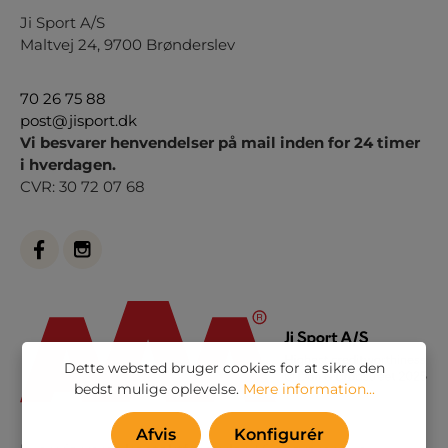
Ji Sport A/S
Maltvej 24, 9700 Brønderslev
70 26 75 88
post@jisport.dk
Vi besvarer henvendelser på mail inden for 24 timer
i hverdagen.
CVR: 30 72 07 68
Dette websted bruger cookies for at sikre den
bedst mulige oplevelse.
Mere information...
Afvis
Konfigurér