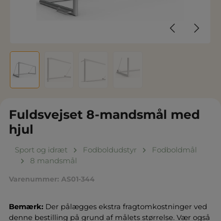
Fuldsvejset 8-mandsmål med
hjul
Sport og idræt
Fodboldudstyr
Fodboldmål
8 mandsmål
Varenummer:
AS01-344
Bemærk:
Der pålægges ekstra fragtomkostninger ved
denne bestilling på grund af målets størrelse. Vær også