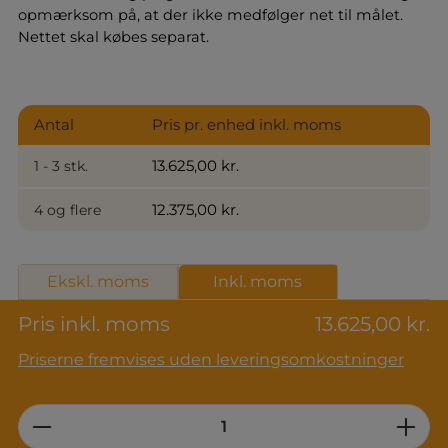
opmærksom på, at der ikke medfølger net til målet.
Nettet skal købes separat.
Antal
Pris pr. enhed inkl. moms
13.625,00 kr.
1 - 3 stk.
12.375,00 kr.
4 og flere
Ekskl. moms
Inkl. moms
Pris inkl. moms
13.625,00 kr.
Priserne fremvises uden leveringsomkostninger
Product Quantity: Enter the desired am