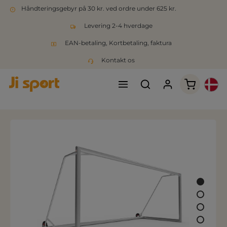
Håndteringsgebyr på 30 kr. ved ordre under 625 kr.
Levering 2-4 hverdage
EAN-betaling, Kortbetaling, faktura
Kontakt os
Indkøbsk
Spring over billedgalleri