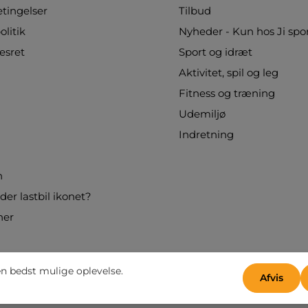
opbevaring Leveres uden net. Der tillægges
tingelser
Tilbud
ekstra fragt ved leveringBestilling af varen er
en forespørgsel. Når vi har modtaget din ordre,
olitik
Nyheder - Kun hos Ji spo
beregner vi fragt og levering og sender den
esret
Sport og idræt
samlede pris til godkendelse. Bestillingen er
først bindende, når du har godkendt
Aktivitet, spil og leg
fragtprisen. Læs mere her.
Fitness og træning
Udemiljø
Indretning
n
er lastbil ikonet?
ner
en bedst mulige oplevelse.
Afvis