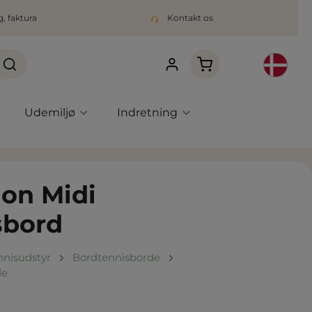
, faktura
Kontakt os
Indkøbskurven indeho
Udemiljø
Indretning
on Midi
sbord
nnisudstyr
Bordtennisborde
de