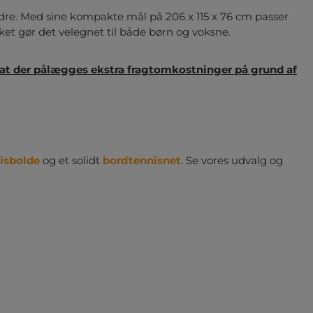
e aldre. Med sine kompakte mål på 206 x 115 x 76 cm passer
ket gør det velegnet til både børn og voksne.
at der pålægges ekstra fragtomkostninger på grund af
isbolde
og et solidt
bordtennisnet
. Se vores udvalg og