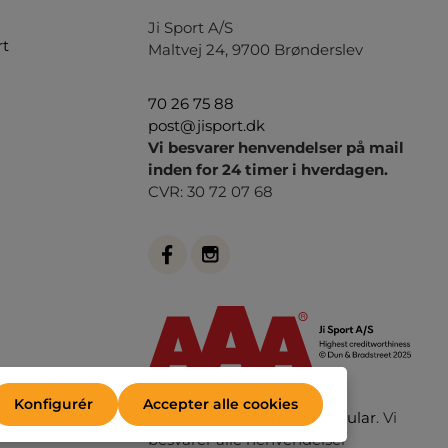
Ji Sport A/S
rt
Maltvej 24, 9700 Brønderslev
70 26 75 88
post@jisport.dk
Vi besvarer henvendelser på mail
inden for 24 timer i hverdagen.
CVR: 30 72 07 68
Konfigurér
Accepter alle cookies
Eller via vores
kontaktformular
. Vi
besvarer alle henvendelser