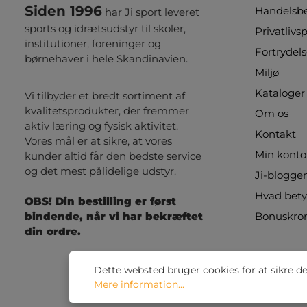
Siden 1996
Handelsbe
har Ji sport leveret
sports og idrætsudstyr til skoler,
Privatlivsp
institutioner, foreninger og
Fortrydels
børnehaver i hele Skandinavien.
Miljø
Kataloger
Vi tilbyder et bredt sortiment af
kvalitetsprodukter, der fremmer
Om os
aktiv læring og fysisk aktivitet.
Kontakt
Vores mål er at sikre, at vores
Min konto
kunder altid får den bedste service
og det mest pålidelige udstyr.
Ji-blogge
Hvad betyd
OBS! Din bestilling er først
bindende, når vi har bekræftet
Bonuskro
din ordre.
Dette websted bruger cookies for at sikre d
Mere information...