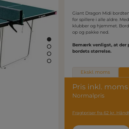
Giant Dragon Midi bordtenni
for spillere i alle aldre. M
klubber og hjemmet. Bord
op og pakke ned.
Bemærk venligst, at der
bordets størrelse.
Ekskl. moms
Pris inkl. moms
Normalpris
Fragtpri