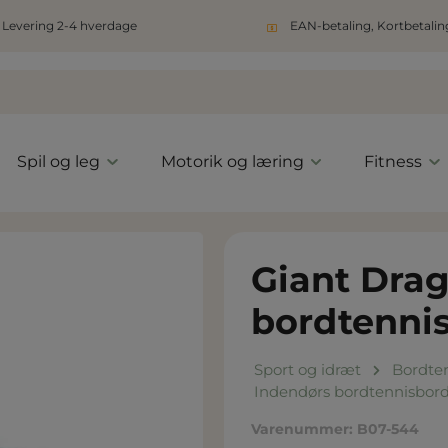
Levering 2-4 hverdage
EAN-betaling, Kortbetaling
Spil og leg
Motorik og læring
Fitness
Giant Drag
bordtenni
Sport og idræt
Bordte
Indendørs bordtennisbor
Varenummer:
B07-544