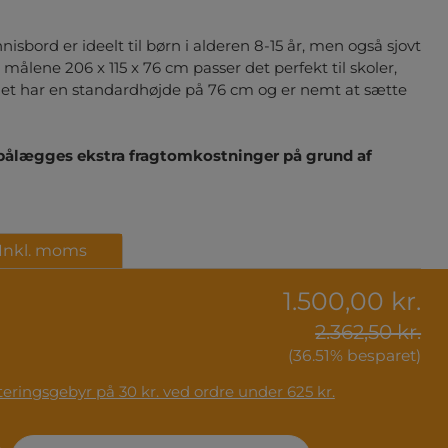
sbord er ideelt til børn i alderen 8-15 år, men også sjovt
ed målene 206 x 115 x 76 cm passer det perfekt til skoler,
et har en standardhøjde på 76 cm og er nemt at sætte
 pålægges ekstra fragtomkostninger på grund af
Inkl. moms
1.500,00 kr.
2.362,50 kr.
(36.51% besparet)
ser fra 62 kr. Håndteringsgebyr på 30 kr. ved ordre under 625 kr.