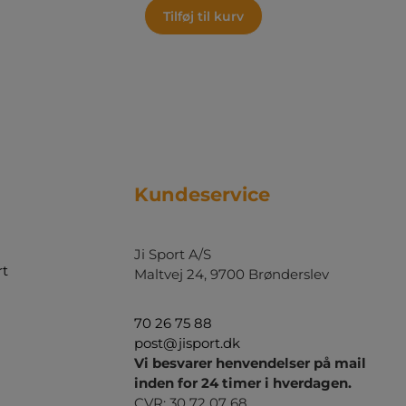
Tilføj til kurv
Kundeservice
Ji Sport A/S
rt
Maltvej 24, 9700 Brønderslev
70 26 75 88
post@jisport.dk
Vi besvarer henvendelser på mail
inden for 24 timer i hverdagen.
CVR: 30 72 07 68