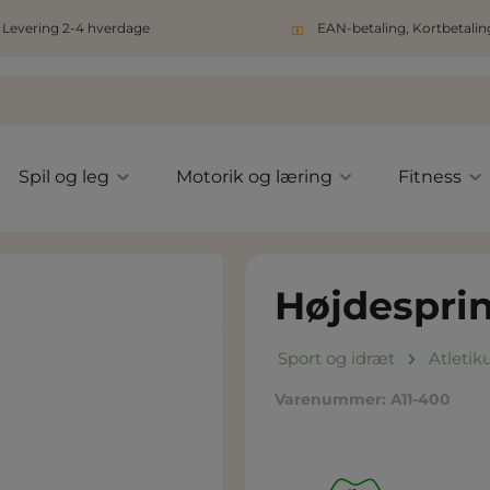
Levering 2-4 hverdage
EAN-betaling, Kortbetaling
Spil og leg
Motorik og læring
Fitness
Højdesprin
Sport og idræt
Atletik
Varenummer:
A11-400