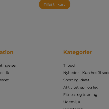
50m målebånd på gaffel 4 stk. diskos på 1 kg 2
Tilføj til kurv
stk. diskos på 1,5 kg 6 stk. kastebolde på 145 g
6 stk. kastebolde på 250 g 3 stk. stødkugler på
2 kg 3 stk. stødkugler på 3 kg 4 stk. stopure 2
stk. fløjter med snor 2 stk. spyd på 400 g 2 stk.
spyd på 600 g 8 stk. depeche (IAAF godkendt)
1 stk. jordspyd 1-15 1 stk. taske Dette
omfattende sæt er designet til at give skoler
og idrætslærere alt, hvad de behøver for at
skabe en inspirerende og alsidig
ation
Kategorier
atletikundervisning. Hvorfor er atletik i skolen
godt? Atletik er ikke kun en idrætsgren – det
er en platform, hvor eleverne kan udvikle
tingelser
Tilbud
deres motoriske færdigheder, koordination og
fysisk styrke. Gennem løb, spring og kast får
olitik
Nyheder - Kun hos Ji spo
børnene mulighed for at forbedre deres
esret
Sport og idræt
kondition og lære vigtige færdigheder som
samarbejde, disciplin og målrettet træning.
Aktivitet, spil og leg
Atletik i skolen fremmer også en sund
Fitness og træning
konkurrenceånd, hvor eleverne kan måle
deres præstationer mod sig selv og andre på
Udemiljø
en sjov og engagerende måde. Bemærk