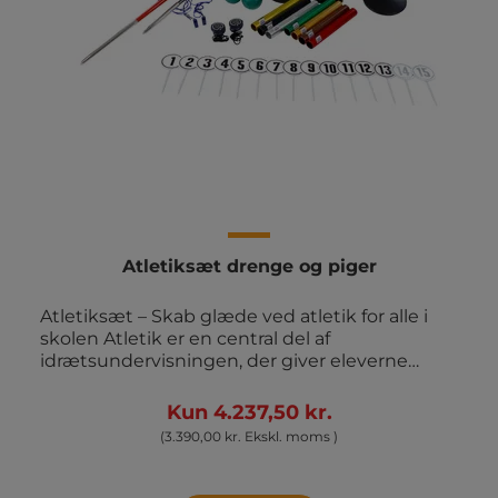
Atletiksæt drenge og piger
Atletiksæt – Skab glæde ved atletik for alle i
skolen Atletik er en central del af
idrætsundervisningen, der giver eleverne
mulighed for at udforske deres fysiske
potentiale gennem løb, spring og kast. Vores
Kun 4.237,50 kr.
Atletiksæt er specielt sammensat til at
(3.390,00 kr. Ekskl. moms )
understøtte atletik i skolen og gøre idræt til en
spændende og lærerig oplevelse for både
drenge og piger. Indhold i atletiksættet: 1 stk.