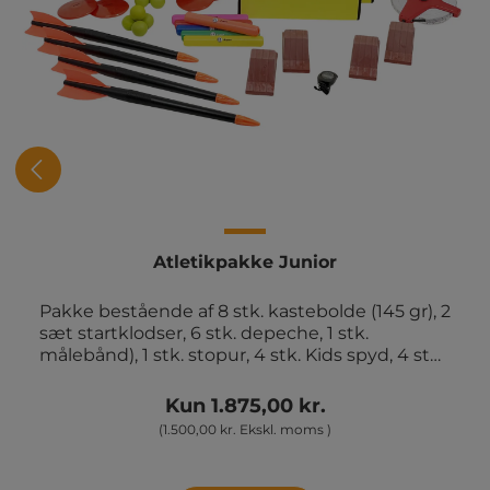
Atletikpakke Junior
Pakke bestående af 8 stk. kastebolde (145 gr), 2
sæt startklodser, 6 stk. depeche, 1 stk.
målebånd), 1 stk. stopur, 4 stk. Kids spyd, 4 stk.
Diskos Super soft, 4 stk. indendørs
træningshæk og 1 stk. XL opbevaringstaske.
Kun 1.875,00 kr.
(1.500,00 kr. Ekskl. moms )