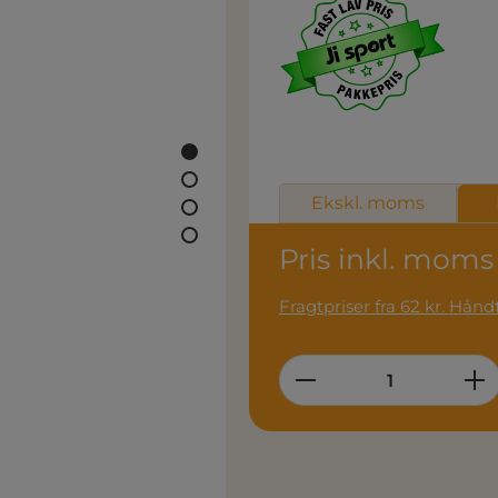
Ekskl. moms
Pris inkl. moms
Fragtpri
Product Quantity