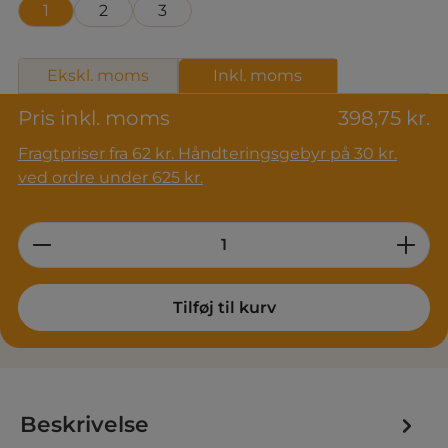
1
2
3
Ekskl. moms
Inkl. moms
Pris inkl. moms
398,75 kr.
Fragtpriser fra 62 kr. Håndteringsgebyr på 30 kr.
ved ordre under 625 kr.
Product Quantity: Enter the desired am
Tilføj til kurv
Beskrivelse