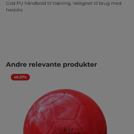
God PU håndbold til træning. Velegnet til brug med
harpiks.
Spring produktgalleriet over
Andre relevante produkter
46.37%