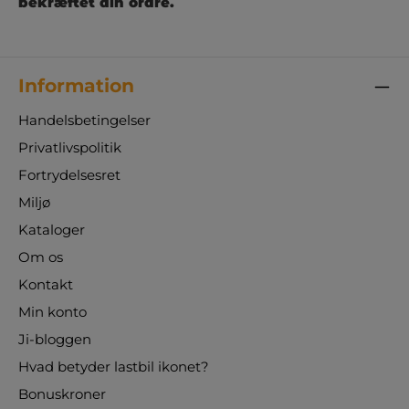
kvalitet, sikkerhed og holdbarhed er COG Grip
bekræftet din ordre.
skumhåndbold det oplagte valg for både
institutioner og foreninger, der ønsker det
bedste udstyr til børnehåndbold og
totalhåndbold.Leveres i assorterede farver.
Information
Handelsbetingelser
Privatlivspolitik
Fortrydelsesret
Miljø
Kataloger
Om os
Kontakt
Min konto
Ji-bloggen
Hvad betyder lastbil ikonet?
Bonuskroner