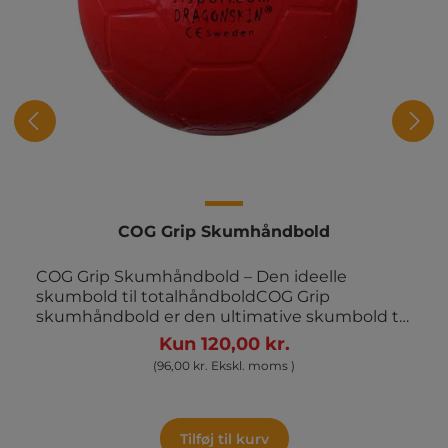
COG Grip Skumhåndbold
COG Grip Skumhåndbold – Den ideelle
skumbold til totalhåndboldCOG Grip
skumhåndbold er den ultimative skumbold til
børnehåndbold, specielt velegnet til
Kun 120,00 kr.
konceptet totalhåndbold, som fokuserer på at
(96,00 kr. Ekskl. moms )
introducere håndbold til de yngste spillere.
Bolden har en diameter på 15 cm og vejer 140
g, hvilket gør den let og håndterbar for børn.
Takket være sin "dragonskin" coating er COG
Tilføj til kurv