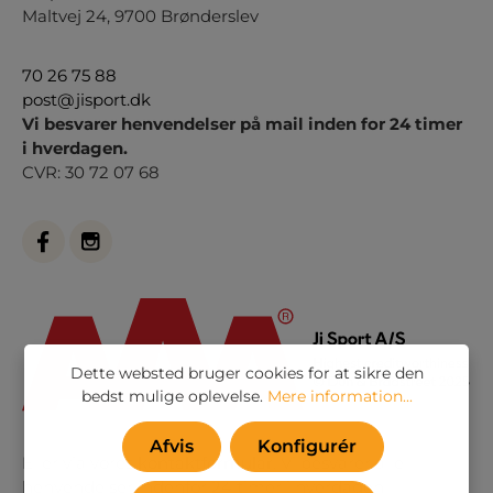
Maltvej 24, 9700 Brønderslev
70 26 75 88
post@jisport.dk
Vi besvarer henvendelser på mail inden for 24 timer
i hverdagen.
CVR: 30 72 07 68
Dette websted bruger cookies for at sikre den
bedst mulige oplevelse.
Mere information...
Afvis
Konfigurér
Eller via vores
kontaktformular
. Vi besvarer alle
henvendelser indenfor 24 timer i hverdagen