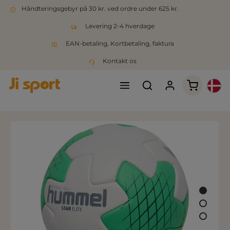
Håndteringsgebyr på 30 kr. ved ordre under 625 kr.
Levering 2-4 hverdage
EAN-betaling, Kortbetaling, faktura
Kontakt os
Indkøbsk
Spring over billedgalleri