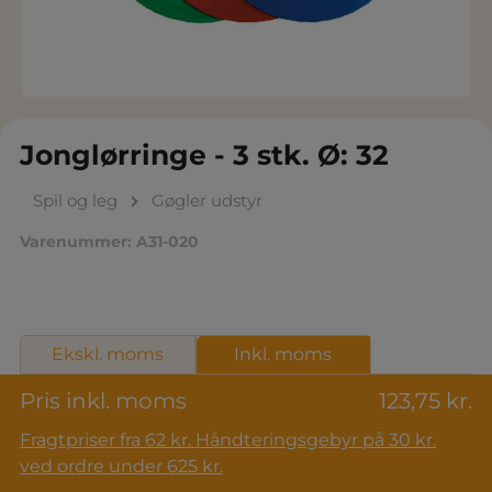
Jonglørringe - 3 stk. Ø: 32
Spil og leg
Gøgler udstyr
Varenummer:
A31-020
Ekskl. moms
Inkl. moms
Pris inkl. moms
123,75 kr.
Fragtpriser fra 62 kr. Håndteringsgebyr på 30 kr.
ved ordre under 625 kr.