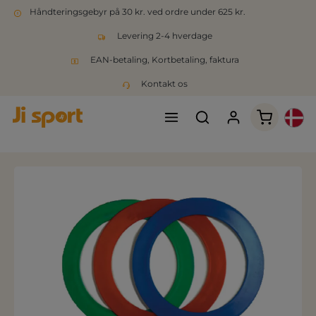
Håndteringsgebyr på 30 kr. ved ordre under 625 kr.
Levering 2-4 hverdage
EAN-betaling, Kortbetaling, faktura
Kontakt os
Indkøbsk
Spring over billedgalleri