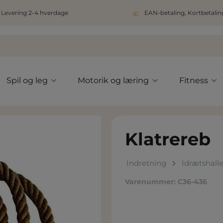
Levering 2-4 hverdage
EAN-betaling, Kortbetaling
Spil og leg
Motorik og læring
Fitness
Klatrereb
Indretning
Idrætshall
Varenummer:
C36-436