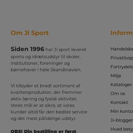
Om Ji Sport
Inform
Siden 1996
Handelsbe
har Ji sport leveret
sports og idrætsudstyr til skoler,
Privatlivsp
institutioner, foreninger og
Fortrydels
børnehaver i hele Skandinavien.
Miljø
Kataloger
Vi tilbyder et bredt sortiment af
kvalitetsprodukter, der fremmer
Om os
aktiv læring og fysisk aktivitet.
Kontakt
Vores mål er at sikre, at vores
Min konto
kunder altid får den bedste service
og det mest pålidelige udstyr.
Ji-blogge
Hvad betyd
OBS! Din bestilling er først