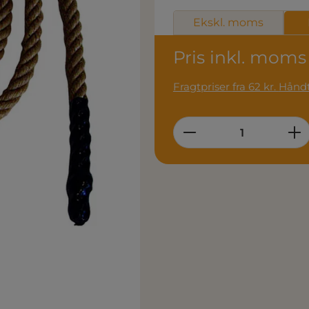
Ekskl. moms
Pris inkl. moms
Fragtpri
Product Quantity