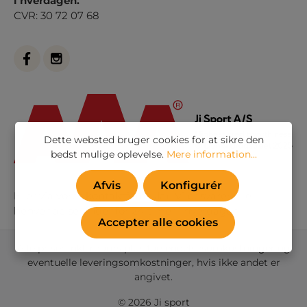
i hverdagen.
CVR: 30 72 07 68
Dette websted bruger cookies for at sikre den
bedst mulige oplevelse.
Mere information...
Afvis
Konfigurér
Eller via vores
kontaktformular
. Vi besvarer alle
henvendelser indenfor 24 timer i hverdagen
Accepter alle cookies
Alle priser inkl. moms plus
forsendelsesomkostninger
og
eventuelle leveringsomkostninger, hvis ikke andet er
angivet.
© 2026 Ji sport