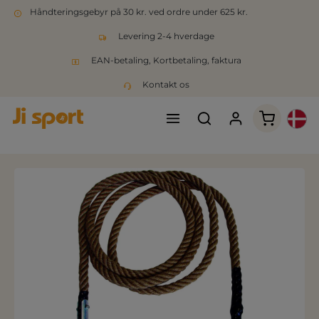
Håndteringsgebyr på 30 kr. ved ordre under 625 kr.
Levering 2-4 hverdage
EAN-betaling, Kortbetaling, faktura
Kontakt os
Indkøbsk
Spring over billedgalleri