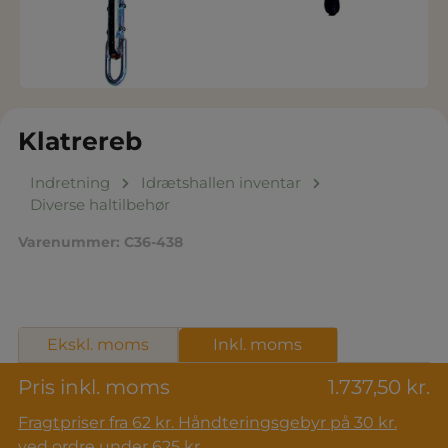
Klatrereb
Indretning
Idrætshallen inventar
Diverse haltilbehør
Varenummer:
C36-438
Ekskl. moms
Inkl. moms
Pris inkl. moms
1.737,50 kr.
Fragtpriser fra 62 kr. Håndteringsgebyr på 30 kr.
ved ordre under 625 kr.