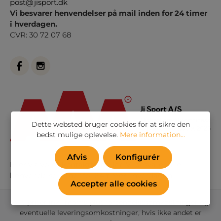
post@jisport.dk
Vi besvarer henvendelser på mail inden for 24 timer
i hverdagen.
CVR: 30 72 07 68
Dette websted bruger cookies for at sikre den
bedst mulige oplevelse.
Mere information...
Afvis
Konfigurér
Eller via vores
kontaktformular
. Vi besvarer alle
henvendelser indenfor 24 timer i hverdagen
Accepter alle cookies
Alle priser inkl. moms plus
forsendelsesomkostninger
og
eventuelle leveringsomkostninger, hvis ikke andet er