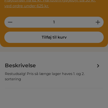
Fragtpriser fra 62 kr. Håndteringsgebyr på 30 kr.
ved ordre under 625 kr.
Product Quantity: Enter the desired am
Tilføj til kurv
Beskrivelse
Restudsalg! Pris så længe lager haves 1. og 2.
sortering