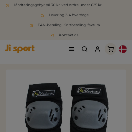
Håndteringsgebyr på 30 kr. ved ordre under 625 kr.
Levering 2-4 hverdage
EAN-betaling, Kortbetaling, faktura
Kontakt os
Indkøbsk
Spring over billedgalleri