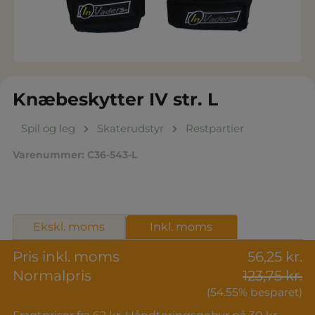
Knæbeskytter IV str. L
Spil og leg
Skaterudstyr
Restpartier
Varenummer:
C36-543-L
Ekskl. moms
Inkl. moms
Pris inkl. moms
56,25 kr.
Normalpris
123,75 kr.
(54.55% besparet)