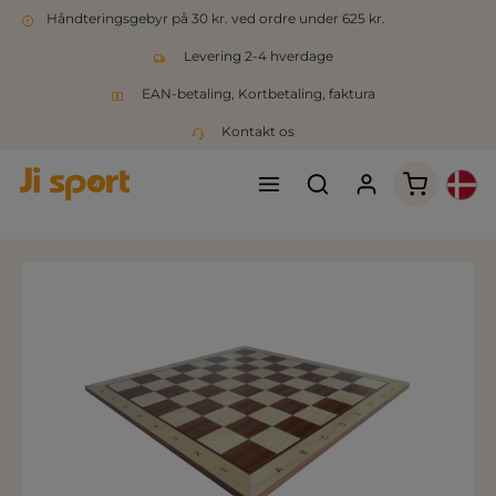
Håndteringsgebyr på 30 kr. ved ordre under 625 kr.
Levering 2-4 hverdage
EAN-betaling, Kortbetaling, faktura
Kontakt os
Indkøbsk
Spring over billedgalleri