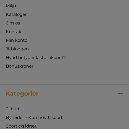
Miljø
ting er sikkert, dette spil vil revolutionere den
måde, du tænker på bordspil. Det er en
Kataloger
fantastisk tilføjelse til enhver institution, der
Om os
ønsker at tilbyde mere end blot det
traditionelle "4 på stribe" spil. Så hvad venter
Kontakt
du på? Tilføj 4 på Stribe med Bordtennisbolde
Min konto
til din indkøbskurv i dag og oplev en ny
dimension af spil og læring!
Ji-bloggen
Hvad betyder lastbil ikonet?
Bonuskroner
Kategorier
Tilbud
Nyheder - Kun hos Ji sport
Sport og idræt