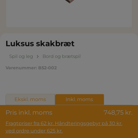
Luksus skakbræt
Spil og leg
Bord og brætspil
Varenummer:
B52-002
Ekskl. moms
Inkl. moms
Pris inkl. moms
748,75 kr.
Fragtpriser fra 62 kr. Håndteringsgebyr på 30 kr.
ved ordre under 625 kr.