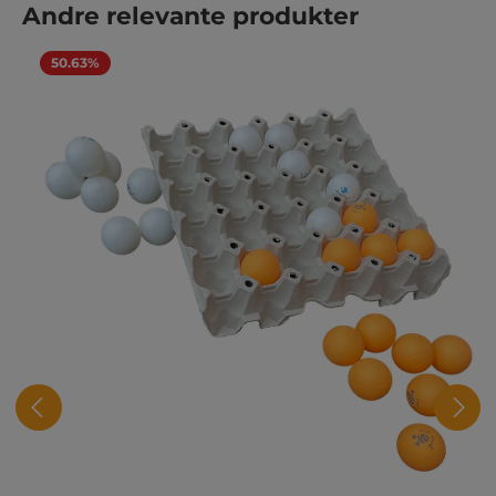
Spring produktgalleriet over
Andre relevante produkter
50.63%