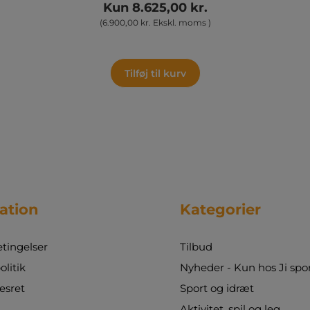
til aktivitet og konkurrencer, som kan bruges i
Kun 8.625,00 kr.
idrætstimer, på tværs af pensum, i
(6.900,00 kr. Ekskl. moms )
fritidsklubber m.v. Pakkerne leveres med
armbeskyttere, undervisningshæfte og taske.
Pakke bestående af 10 stk. buer, 30 pile med
sugekop og 5 skydeskiver med fødder.
Tilføj til kurv
ation
Kategorier
tingelser
Tilbud
olitik
Nyheder - Kun hos Ji spo
esret
Sport og idræt
Aktivitet, spil og leg