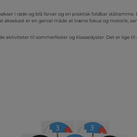
ser i røde og blå farver og en praktisk foldbar stålramme. 
t øksekast er en genial måde at træne fokus og motorik, samt
de aktiviteter til sommerfester og klassedyster. Det er lige til