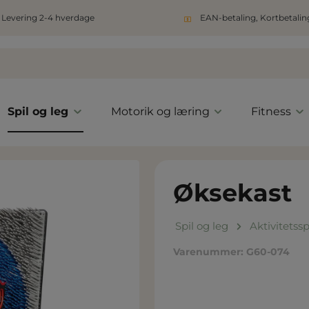
Levering 2-4 hverdage
EAN-betaling, Kortbetaling
Spil og leg
Motorik og læring
Fitness
Øksekast
Spil og leg
Aktivitetssp
Varenummer:
G60-074