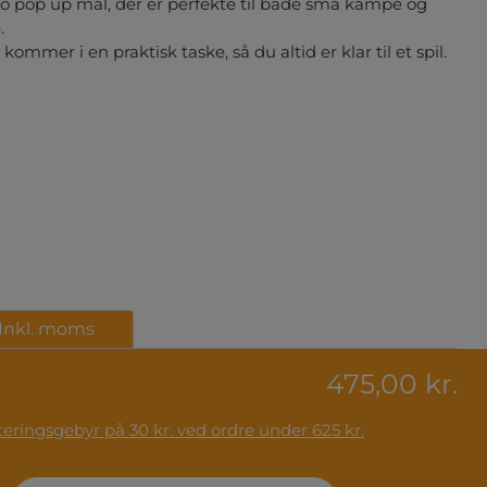
o pop up mål, der er perfekte til både små kampe og
.
ommer i en praktisk taske, så du altid er klar til et spil.
Inkl. moms
475,00 kr.
ser fra 62 kr. Håndteringsgebyr på 30 kr. ved ordre under 625 kr.