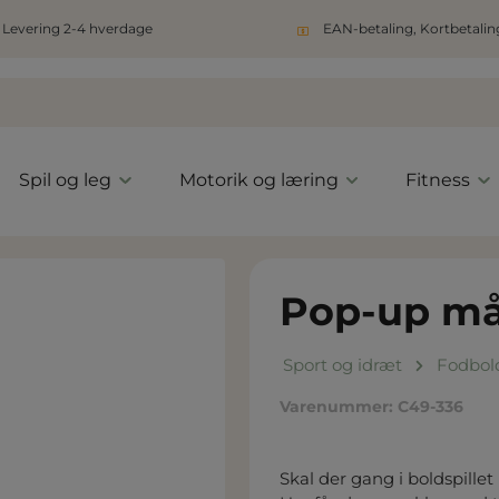
Levering 2-4 hverdage
EAN-betaling, Kortbetaling
Spil og leg
Motorik og læring
Fitness
Pop-up mål
Sport og idræt
Fodbol
Varenummer:
C49-336
Skal der gang i boldspille