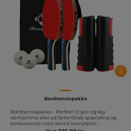
Bordtennispakke
Bordtennispakke – Perfekt til sjov og leg
derhjemme eller på fartenSkab spænding og
konkurrence med denne komplette
bordtennispakke, der gør det nemt at