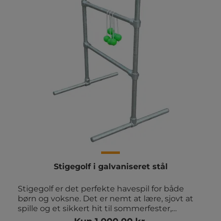
Stigegolf i galvaniseret stål
Stigegolf er det perfekte havespil for både
børn og voksne. Det er nemt at lære, sjovt at
spille og et sikkert hit til sommerfester,
aktivitetsdage, skolegårde, campingture eller