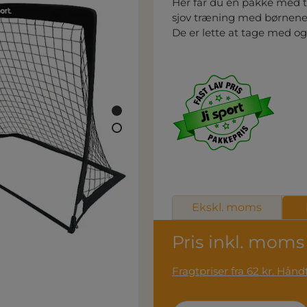
Her får du en pakke med t
sjov træning med børnene
De er lette at tage med og k
Ekskl. moms
Pris inkl. moms
Fragtpri