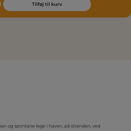
: Enter the desired amount or use the
Tilføj til kurv
ser og spontane lege i haven, på stranden, ved