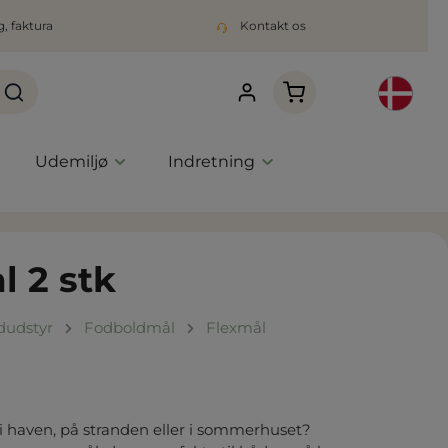
, faktura
Kontakt os
Indkøbskurven indeho
Udemiljø
Indretning
 2 stk
dudstyr
Fodboldmål
Flexmål
t i haven, på stranden eller i sommerhuset?