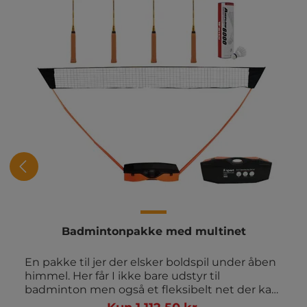
Badmintonpakke med multinet
En pakke til jer der elsker boldspil under åben
himmel. Her får I ikke bare udstyr til
badminton men også et fleksibelt net der kan
bruges til flere forskellige aktiviteter. Perfekt til