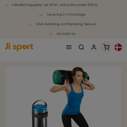
Håndteringsgebyr på 30 kr. ved ordre under 625 kr.
Levering 2-4 hverdage
EAN-betaling, Kortbetaling, faktura
Kontakt os
Indkøbsk
Spring over billedgalleri