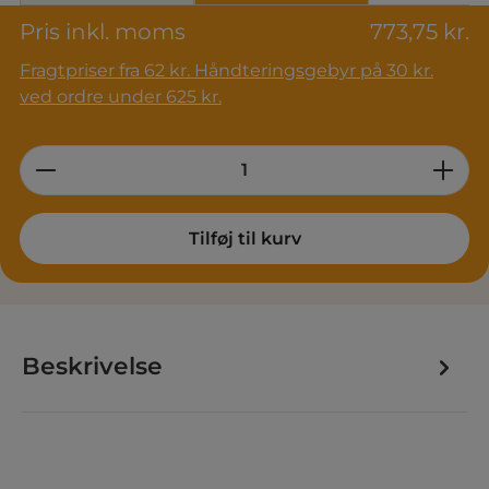
Pris inkl. moms
773,75 kr.
Fragtpriser fra 62 kr. Håndteringsgebyr på 30 kr.
ved ordre under 625 kr.
Product Quantity: Enter the desired am
Tilføj til kurv
Beskrivelse