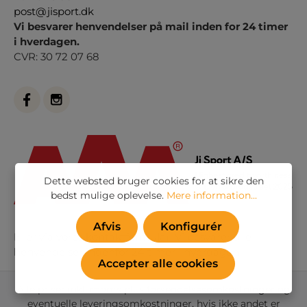
post@jisport.dk
Vi besvarer henvendelser på mail inden for 24 timer
i hverdagen.
CVR: 30 72 07 68
Dette websted bruger cookies for at sikre den
bedst mulige oplevelse.
Mere information...
Afvis
Konfigurér
Eller via vores
kontaktformular
. Vi besvarer alle
henvendelser indenfor 24 timer i hverdagen
Accepter alle cookies
Alle priser inkl. moms plus
forsendelsesomkostninger
og
eventuelle leveringsomkostninger, hvis ikke andet er