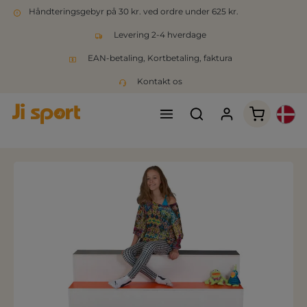
Håndteringsgebyr på 30 kr. ved ordre under 625 kr.
Levering 2-4 hverdage
EAN-betaling, Kortbetaling, faktura
Kontakt os
Indkøbsk
Spring over billedgalleri