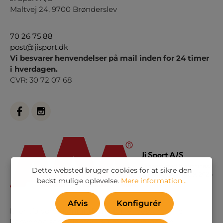
Maltvej 24, 9700 Brønderslev
70 26 75 88
post@jisport.dk
Vi besvarer henvendelser på mail inden for 24 timer
i hverdagen.
CVR: 30 72 07 68
Dette websted bruger cookies for at sikre den
bedst mulige oplevelse.
Mere information...
Afvis
Konfigurér
Eller via vores
kontaktformular
. Vi besvarer alle
henvendelser indenfor 24 timer i hverdagen