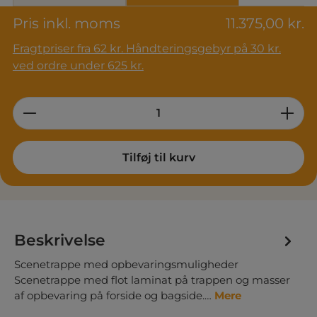
Pris inkl. moms
11.375,00 kr.
Fragtpriser fra 62 kr. Håndteringsgebyr på 30 kr.
ved ordre under 625 kr.
Product Quantity: Enter the desired am
Tilføj til kurv
Beskrivelse
Scenetrappe med opbevaringsmuligheder
Scenetrappe med flot laminat på trappen og masser
af opbevaring på forside og bagside.…
Mere