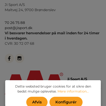
Ji Sport A/S
Maltvej 24, 9700 Brønderslev
70 26 75 88
post@jisport.dk
Vi besvarer henvendelser på mail inden for 24 timer
i hverdagen.
CVR: 30 72 07 68
Dette websted bruger cookies for at sikre den
bedst mulige oplevelse.
Mere information...
Afvis
Konfigurér
Eller via vores
kontaktformular
. Vi besvarer alle