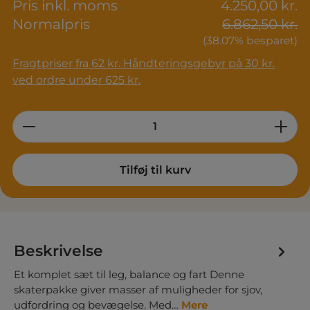
Pris inkl. moms
4.250,00 kr.
Normalpris
6.862,50 kr.
(38.07% besparet)
Fragtpriser fra 62 kr. Håndteringsgebyr på 30 kr.
ved ordre under 625 kr.
Product Quantity: Enter the desired am
Tilføj til kurv
Beskrivelse
Et komplet sæt til leg, balance og fart Denne
skaterpakke giver masser af muligheder for sjov,
udfordring og bevægelse. Med…
Mere