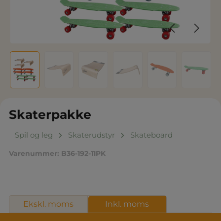
Skaterpakke
Spil og leg
Skaterudstyr
Skateboard
Varenummer:
B36-192-11PK
Ekskl. moms
Inkl. moms