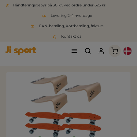
Håndteringsgebyr på 30 kr. ved ordre under 625 kr.
Levering 2-4 hverdage
EAN-betaling, Kortbetaling, faktura
Kontakt os
Indkøbsk
Spring over billedgalleri