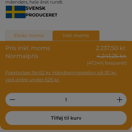
indendørs, hele året rundt.
Ekskl. moms
Inkl. moms
Pris inkl. moms
2.237,50 kr.
Normalpris
4.241,25 kr.
(47.24% besparet)
Fragtpriser fra 62 kr. Håndteringsgebyr på 30 kr.
ved ordre under 625 kr.
Product Quantity: Enter the desired am
Tilføj til kurv