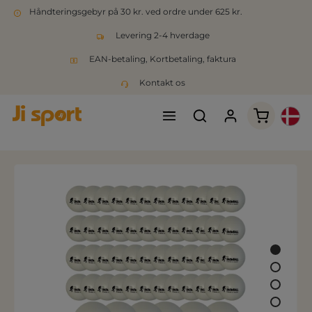
Håndteringsgebyr på 30 kr. ved ordre under 625 kr.
Levering 2-4 hverdage
EAN-betaling, Kortbetaling, faktura
Kontakt os
Indkøbsk
Spring over billedgalleri