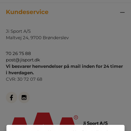
Kundeservice
Ji Sport A/S
Maltvej 24, 9700 Brønderslev
70 26 75 88
post@jisport.dk
Vi besvarer henvendelser på mail inden for 24 timer
i hverdagen.
CVR: 30 72 07 68