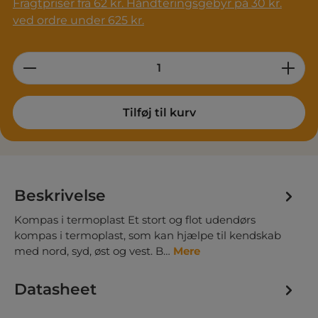
Fragtpriser fra 62 kr. Håndteringsgebyr på 30 kr.
ved ordre under 625 kr.
Product Quantity: Enter the desired am
Tilføj til kurv
Beskrivelse
Kompas i termoplast Et stort og flot udendørs
kompas i termoplast, som kan hjælpe til kendskab
med nord, syd, øst og vest. B…
Mere
Datasheet