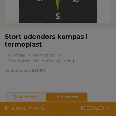
Stort udendørs kompas i
termoplast
Udemiljø
Termoplast
Termoplast - Bevægelse og læring
Varenummer:
E55-811
Ekskl. moms
Inkl. moms
Pris inkl. moms
10.500,00 kr.