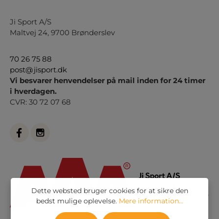
Ji Sport A/S
Maltvej 24, 9700 Brønderslev
70 26 75 88
post@jisport.dk
Vi besvarer henvendelser på mail inden for 24 timer
i hverdagen.
CVR: 30 72 07 68
Dette websted bruger cookies for at sikre den
bedst mulige oplevelse.
Mere information...