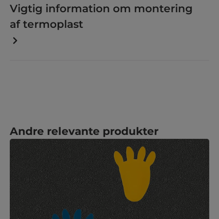
Vigtig information om montering
af termoplast
Spring produktgalleriet over
Andre relevante produkter