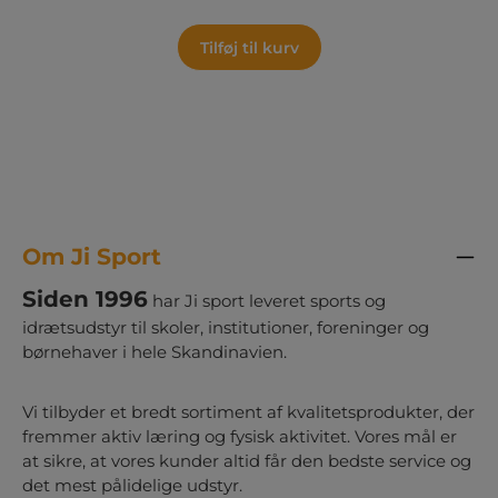
dem til at markere en motorikbane. Materialet
er termoplast. Det giver jer en solid og
langtidsholdbar løsning som kan tåle både sol,
Tilføj til kurv
regn og ivrige fødder i mange år. I vælger selv
farverne, så ruten kan passe ind i skolens
udtryk eller blive en farverig overraskelse der
lyser op på grå asfalt.
Om Ji Sport
Siden 1996
har Ji sport leveret sports og
idrætsudstyr til skoler, institutioner, foreninger og
børnehaver i hele Skandinavien.
Vi tilbyder et bredt sortiment af kvalitetsprodukter, der
fremmer aktiv læring og fysisk aktivitet. Vores mål er
at sikre, at vores kunder altid får den bedste service og
det mest pålidelige udstyr.