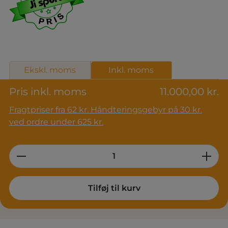
Ekskl. moms
Inkl. moms
Pris inkl. moms
11.000,00 kr.
Fragtpriser fra 62 kr. Håndteringsgebyr på 30 kr.
ved ordre under 625 kr.
Product Quantity: Enter the desired am
Tilføj til kurv