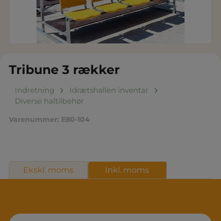
Tribune 3 rækker
Indretning
Idrætshallen inventar
Diverse haltilbehør
Varenummer:
E80-104
Ekskl. moms
Inkl. moms