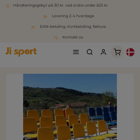
Håndteringsgebyr på 30 kr. ved ordre under 625 kr.
Levering 2-4 hverdage
EAN-betaling, Kortbetaling, faktura
Kontakt os
Indkøbsk
Spring over billedgalleri