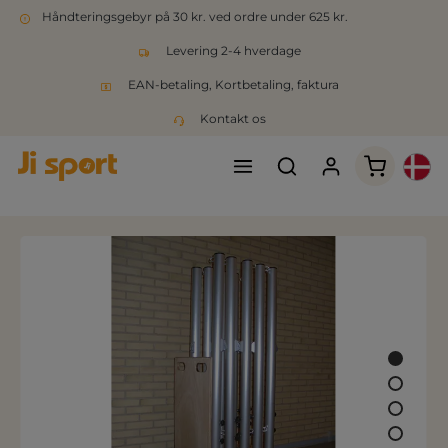
Håndteringsgebyr på 30 kr. ved ordre under 625 kr.
Levering 2-4 hverdage
EAN-betaling, Kortbetaling, faktura
Kontakt os
Indkøbsk
Spring over billedgalleri