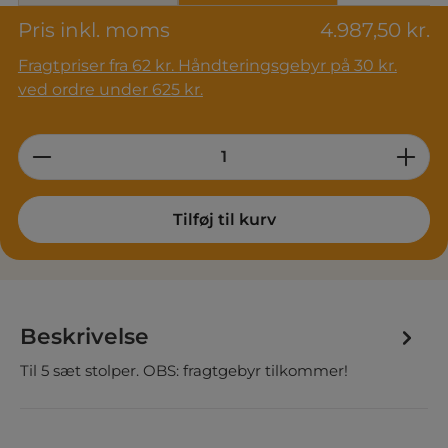
Pris inkl. moms
4.987,50 kr.
Fragtpriser fra 62 kr. Håndteringsgebyr på 30 kr.
ved ordre under 625 kr.
Product Quantity: Enter the desired am
Tilføj til kurv
Beskrivelse
Til 5 sæt stolper. OBS: fragtgebyr tilkommer!