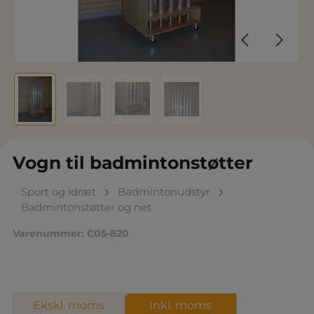
Vogn til badmintonstøtter
Sport og idræt
Badmintonudstyr
Badmintonstøtter og net
Varenummer:
C05-820
Ekskl. moms
Inkl. moms