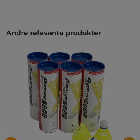
Spring produktgalleriet over
Andre relevante produkter