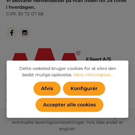
Vi besvarer henvendelser på mail inden for 24 timer
i hverdagen.
CVR: 30 72 07 68
Dette websted bruger cookies for at sikre den
bedst mulige oplevelse.
Mere information...
Afvis
Konfigurér
Eller via vores
kontaktformular
. Vi besvarer alle
henvendelser indenfor 24 timer i hverdagen
Accepter alle cookies
Alle priser inkl. moms plus
forsendelsesomkostninger
og
eventuelle leveringsomkostninger, hvis ikke andet er
angivet.