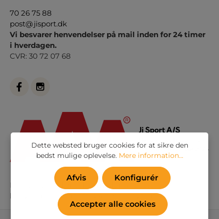
70 26 75 88
post@jisport.dk
Vi besvarer henvendelser på mail inden for 24 timer
i hverdagen.
CVR: 30 72 07 68
Dette websted bruger cookies for at sikre den
bedst mulige oplevelse.
Mere information...
Afvis
Konfigurér
Eller via vores
kontaktformular
. Vi besvarer alle
henvendelser indenfor 24 timer i hverdagen
Accepter alle cookies