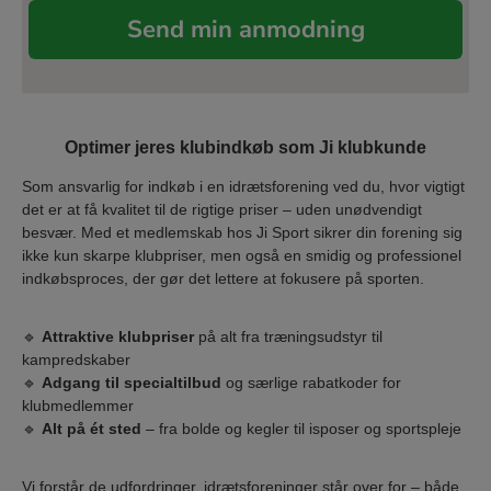
Send min anmodning
Optimer jeres klubindkøb som Ji klubkunde
Som ansvarlig for indkøb i en idrætsforening ved du, hvor vigtigt
det er at få kvalitet til de rigtige priser – uden unødvendigt
besvær. Med et medlemskab hos Ji Sport sikrer din forening sig
ikke kun skarpe klubpriser, men også en smidig og professionel
indkøbsproces, der gør det lettere at fokusere på sporten.
🔹
Attraktive klubpriser
på alt fra træningsudstyr til
kampredskaber
🔹
Adgang til specialtilbud
og særlige rabatkoder for
klubmedlemmer
🔹
Alt på ét sted
– fra bolde og kegler til isposer og sportspleje
Vi forstår de udfordringer, idrætsforeninger står over for – både