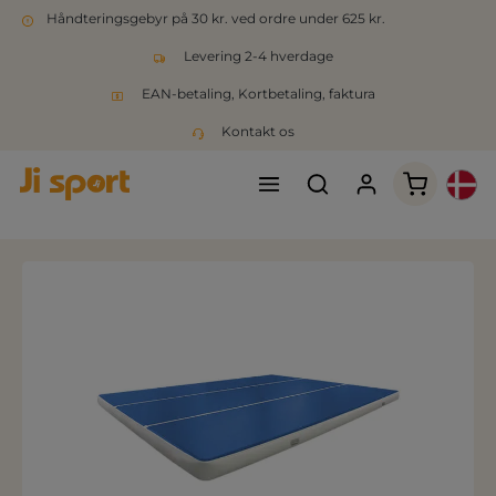
Håndteringsgebyr på 30 kr. ved ordre under 625 kr.
Levering 2-4 hverdage
EAN-betaling, Kortbetaling, faktura
Kontakt os
Indkøbsk
Spring over billedgalleri