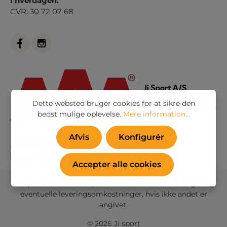
i hverdagen.
CVR: 30 72 07 68
Dette websted bruger cookies for at sikre den
bedst mulige oplevelse.
Mere information...
Afvis
Konfigurér
Eller via vores
kontaktformular
. Vi besvarer alle
henvendelser indenfor 24 timer i hverdagen
Accepter alle cookies
Alle priser inkl. moms plus
forsendelsesomkostninger
og
eventuelle leveringsomkostninger, hvis ikke andet er
angivet.
© 2026 Ji sport