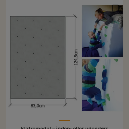
klatremodul – inden- eller udendørs