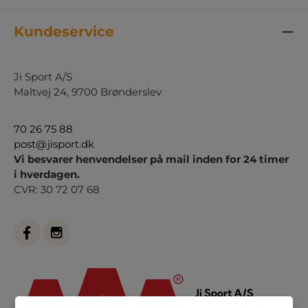
Kundeservice
Ji Sport A/S
Maltvej 24, 9700 Brønderslev
70 26 75 88
post@jisport.dk
Vi besvarer henvendelser på mail inden for 24 timer
i hverdagen.
CVR: 30 72 07 68