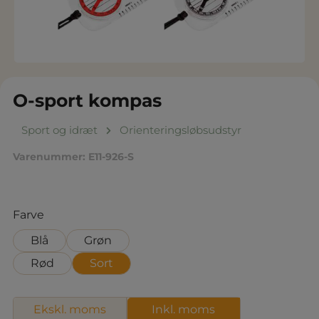
O-sport kompas
Sport og idræt
Orienteringsløbsudstyr
Varenummer:
E11-926-S
Vælg
Farve
Blå
Grøn
Rød
Sort
Ekskl. moms
Inkl. moms