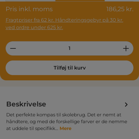
Pris inkl. moms
186,25 kr.
Fragtpriser fra 62 kr. Håndteringsgebyr på 30 kr.
ved ordre under 625 kr.
Product Quantity: Enter the desired am
Tilføj til kurv
Beskrivelse
Det perfekte kompas til skolebrug. Det er nemt at
håndtere, og med de forskellige farver er de nemme
at uddele til specifikk…
Mere