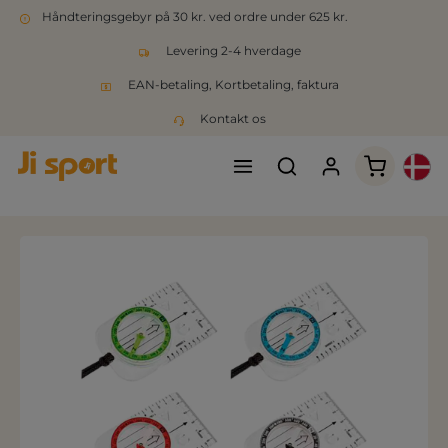
Håndteringsgebyr på 30 kr. ved ordre under 625 kr.
Levering 2-4 hverdage
EAN-betaling, Kortbetaling, faktura
Kontakt os
Indkøbsk
Spring over billedgalleri