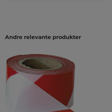
Spring produktgalleriet over
Andre relevante produkter