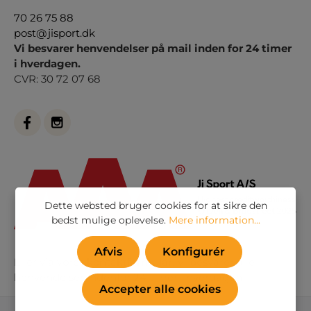
70 26 75 88
post@jisport.dk
Vi besvarer henvendelser på mail inden for 24 timer
i hverdagen.
CVR: 30 72 07 68
Dette websted bruger cookies for at sikre den
bedst mulige oplevelse.
Mere information...
Afvis
Konfigurér
Eller via vores
kontaktformular
. Vi besvarer alle
henvendelser indenfor 24 timer i hverdagen
Accepter alle cookies