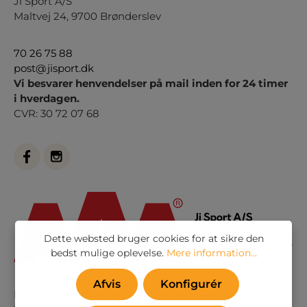
Ji Sport A/S
Maltvej 24, 9700 Brønderslev
70 26 75 88
post@jisport.dk
Vi besvarer henvendelser på mail inden for 24 timer
i hverdagen.
CVR: 30 72 07 68
Dette websted bruger cookies for at sikre den
bedst mulige oplevelse.
Mere information...
Afvis
Konfigurér
Eller via vores
kontaktformular
. Vi besvarer alle