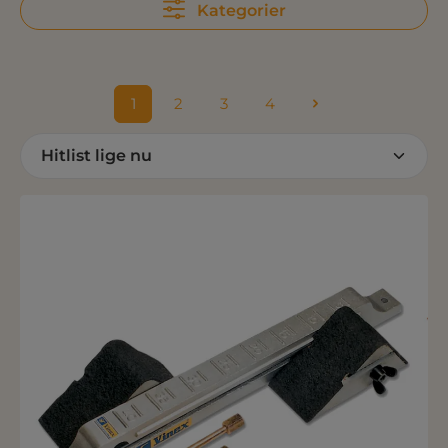
Kategorier
1
2
3
4
Side
Side
Side
Side