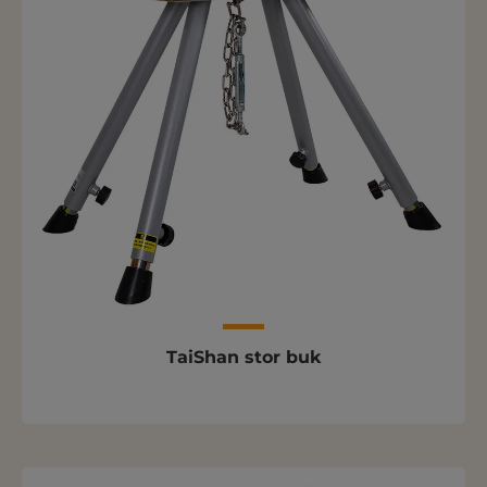
TaiShan stor buk